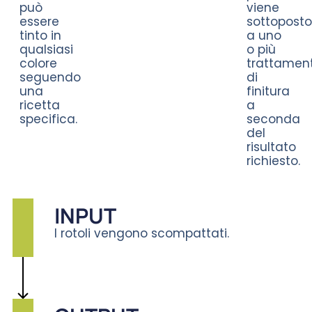
può
viene
essere
sottopost
tinto in
a uno
qualsiasi
o più
colore
trattament
seguendo
di
una
finitura
ricetta
a
specifica.
seconda
del
risultato
richiesto.
INPUT
I rotoli vengono scompattati.