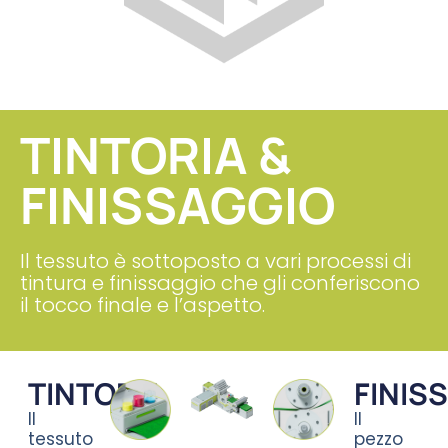
TINTORIA &
FINISSAGGIO
Il tessuto è sottoposto a vari processi di
tintura e finissaggio che gli conferiscono
il tocco finale e l’aspetto.
TINTORIA
FINIS
Il
Il
tessuto
pezzo