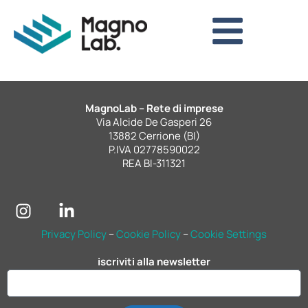
MagnoLab – Rete di imprese
Via Alcide De Gasperi 26
13882 Cerrione (BI)
P.IVA 02778590022
REA BI-311321
Privacy Policy
–
Cookie Policy
–
Cookie Settings
iscriviti alla newsletter