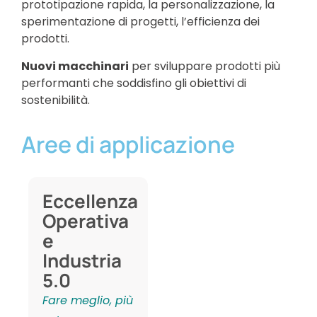
prototipazione rapida, la personalizzazione, la
sperimentazione di progetti, l’efficienza dei
prodotti.
Nuovi macchinari
per sviluppare prodotti più
performanti che soddisfino gli obiettivi di
sostenibilità.
Aree di applicazione
Eccellenza
S
Operativa
e
e
E
Industria
C
5.0
Fa
Fare meglio, più
da