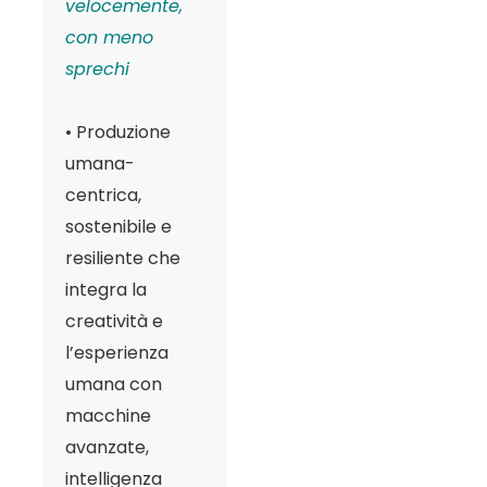
velocemente,
un
con meno
po
sprechi
• 
• Produzione
ac
umana-
e 
centrica,
ch
sostenibile e
• 
resiliente che
co
integra la
ce
creatività e
et
l’esperienza
• 
umana con
pr
macchine
ric
avanzate,
bi
intelligenza
• 