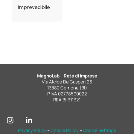
imprevedibile
MagnoLab – Rete di imprese
Via Alcide De Gasperi 26
13882 Cerrione (BI)
P.IVA 02778590022
REA BI-311321
Privacy Policy
–
Cookie Policy
–
Cookie Settings