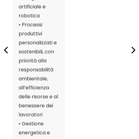
artificiale e
riu
robotica
ri
• Processi
ci
produttivi
• 
personalizzati e
bu
sostenibili, con
cir
priorità alla
ri
responsabilità
no
ambientale,
all’efficienza
delle risorse e al
benessere dei
lavoratori
• Gestione
energetica e